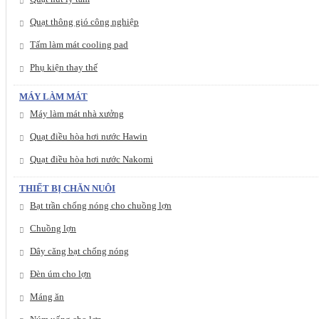
Quạt thông gió công nghiệp
Tấm làm mát cooling pad
Phụ kiện thay thế
MÁY LÀM MÁT
Máy làm mát nhà xưởng
Quạt điều hòa hơi nước Hawin
Quạt điều hòa hơi nước Nakomi
THIẾT BỊ CHĂN NUÔI
Bạt trần chống nóng cho chuồng lợn
Chuồng lợn
Dây căng bạt chống nóng
Đèn úm cho lợn
Máng ăn