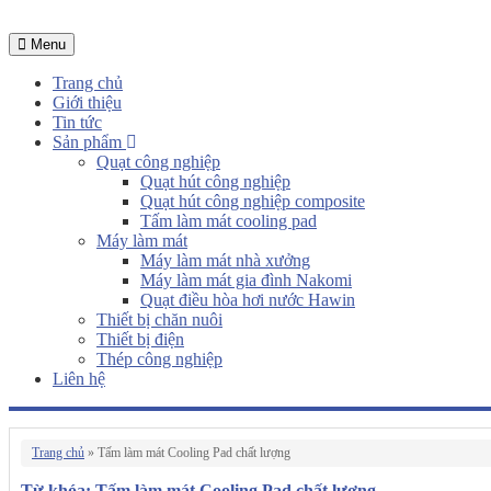
Menu
Trang chủ
Giới thiệu
Tin tức
Sản phẩm
Quạt công nghiệp
Quạt hút công nghiệp
Quạt hút công nghiệp composite
Tấm làm mát cooling pad
Máy làm mát
Máy làm mát nhà xưởng
Máy làm mát gia đình Nakomi
Quạt điều hòa hơi nước Hawin
Thiết bị chăn nuôi
Thiết bị điện
Thép công nghiệp
Liên hệ
Trang chủ
»
Tấm làm mát Cooling Pad chất lượng
Từ khóa: Tấm làm mát Cooling Pad chất lượng