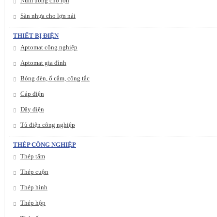
Núm uống cho lợn
Sàn nhựa cho lợn nái
THIẾT BỊ ĐIỆN
Aptomat công nghiệp
Aptomat gia đình
Bóng đèn, ổ cắm, công tắc
Cáp điện
Dây điện
Tủ điện công nghiệp
THÉP CÔNG NGHIỆP
Thép tấm
Thép cuộn
Thép hình
Thép hộp