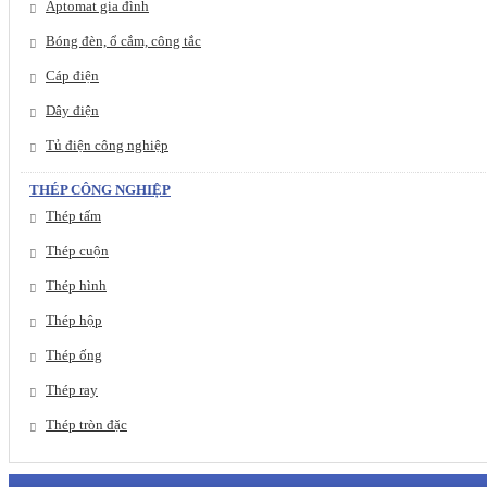
Aptomat gia đình
Bóng đèn, ổ cắm, công tắc
Cáp điện
Dây điện
Tủ điện công nghiệp
THÉP CÔNG NGHIỆP
Thép tấm
Thép cuộn
Thép hình
Thép hộp
Thép ống
Thép ray
Thép tròn đặc