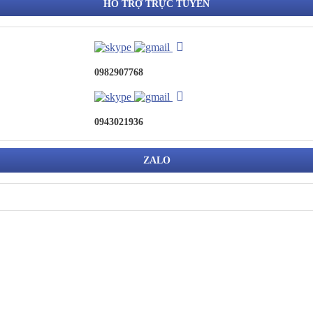
HỖ TRỢ TRỰC TUYẾN
0982907768
0943021936
ZALO
 - TP. Hà Nội.