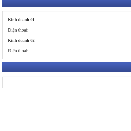
Kinh doanh 01
Điện thoại:
Kinh doanh 02
Điện thoại:
CÔNG TY TNHH CƠ ĐIỆN TUẤN LONG
ĐKKD: 123 Ngõ Quỳnh - P. Bạch Mai - TP. Hà Nội.
VPGD Hà Nội: B1.3 HH03B KĐT Thanh Hà - P. Phú Lương