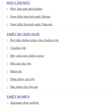
MÁY LÀM MÁT
Máy làm mát nhà xưởng
Quạt điều hòa hơi nước Hawin
Quạt điều hòa hơi nước Nakomi
THIẾT BỊ CHĂN NUÔI
Bạt trần chống nóng cho chuồng lợn
Chuồng lợn
Dây căng bạt chống nóng
Đèn úm cho lợn
Máng ăn
Núm uống cho lợn
Sàn nhựa cho lợn nái
THIẾT BỊ ĐIỆN
Aptomat công nghiệp