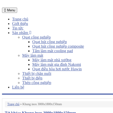
Menu
Trang chủ
Giới thiệu
Tin tức
Sản phẩm
Quạt công nghiệp
Quạt hút công nghiệp
Quạt hút công nghiệp composite
Tấm làm mát cooling pad
Máy làm mát
Máy làm mát nhà xưởng
Máy làm mát gia đình Nakomi
Quạt điều hòa hơi nước Hawin
Thiết bị chăn nuôi
Thiết bị điện
Thép công nghiệp
Liên hệ
Trang chủ
»
Khung inox 3000x1800x150mm
Từ khóa: Khung inox 3000x1800x150mm