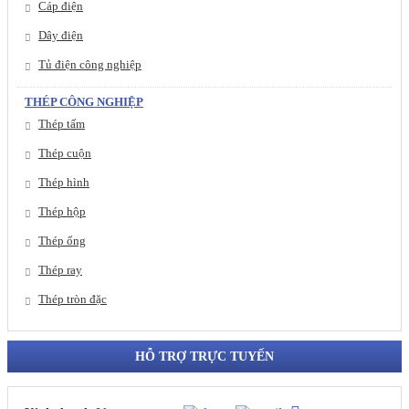
Cáp điện
Dây điện
Tủ điện công nghiệp
THÉP CÔNG NGHIỆP
Thép tấm
Thép cuộn
Thép hình
Thép hộp
Thép ống
Thép ray
Thép tròn đặc
HỖ TRỢ TRỰC TUYẾN