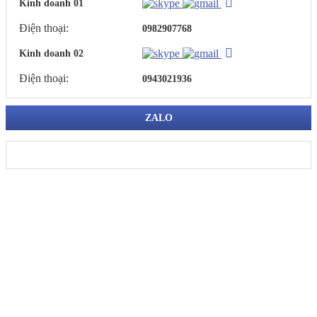
Kinh doanh 01
Điện thoại:
0982907768
Kinh doanh 02
Điện thoại:
0943021936
ZALO
CÔNG TY TNHH CƠ ĐIỆN TUẤN LONG
ĐKKD: 123 Ngõ Quỳnh - P. Bạch Mai - TP. Hà Nội.
VPGD Hà Nội: B1.3 HH03B KĐT Thanh Hà - P. Phú
Lương - TP. Hà Nội.
HCM: Thế Lữ, Tân Nhựt, TP. Hồ Chí Minh.