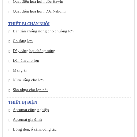
Quạt điều hòa hơi nước Hawin
Quạt điều hòa hơi nước Nakomi
THIẾT BỊ CHĂN NUÔI
Bạt trần chống nóng cho chuồng lợn
Chuồng lợn
Dây căng bạt chống nóng
Đèn úm cho lợn
Máng ăn
Núm uống cho lợn
Sàn nhựa cho lợn nái
THIẾT BỊ ĐIỆN
Aptomat công nghiệp
Aptomat gia đình
Bóng đèn, ổ cắm, công tắc