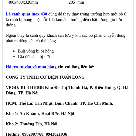
400x400x320mm
285 mm
Lá cánh quạt inox 430
dùng để thay thay trong trường hợp một bộ 6
lá cánh bị hỏng hoặc lỗi 1 lá làm ảnh hưởng đến chất lượng gió lưu
thông.
Ngoài thay lá cánh quý khách cần lưu ý khi các bộ phận chuyển động
phát ra tiếng kêu có thể hỏng:
Buli vòng bi bị hỏng
Giá đỡ cánh bị nứt…
Hỗ trợ tư vấn và mua hàng
xin vui lòng liên hệ:
CÔNG TY TNHH CƠ ĐIỆN TUẤN LONG
VPGD: B1.3 HH03B Khu Đô Thị Thanh Hà, P. Kiến Hưng, Q. Hà
Đông, TP. Hà Nội
HCM: Thế Lữ, Tân Nhựt, Bình Chánh, TP. Hồ Chí Minh.
Kho 1: An Khánh, Hoài Đức, Hà Nội
Kho 2: Thường Tín, Hà Nội
Hotline: 0982907768, 0943021936