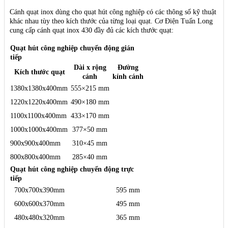
Cánh quạt inox dùng cho quạt hút công nghiệp có các thông số kỹ thuật
khác nhau tùy theo kích thước của từng loại quạt. Cơ Điện Tuấn Long
cung cấp cánh quạt inox 430 đầy đủ các kích thước quạt:
Quạt hút công nghiệp chuyển động gián
tiếp
Dài x rộng
Đường
Kích thước quạt
cánh
kính cánh
1380x1380x400mm
555×215 mm
1220x1220x400mm
490×180 mm
1100x1100x400mm
433×170 mm
1000x1000x400mm
377×50 mm
900x900x400mm
310×45 mm
800x800x400mm
285×40 mm
Quạt hút công nghiệp chuyển động trực
tiếp
700x700x390mm
595 mm
600x600x370mm
495 mm
480x480x320mm
365 mm