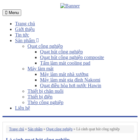
Menu
Trang chủ
Giới thiệu
Tin tức
Sản phẩm
Quạt công nghiệp
Quạt hút công nghiệp
Quạt hút công nghiệp composite
Tấm làm mát cooling pad
Máy làm mát
Máy làm mát nhà xưởng
Máy làm mát gia đình Nakomi
Quạt điều hòa hơi nước Hawin
Thiết bị chăn nuôi
Thiết bị điện
Thép công nghiệp
Liên hệ
Trang chủ
»
Sản phẩm
»
Quạt công nghiệp
»
Lá cánh quạt hút công nghiệp
Lá cánh quạt hút công nghiệp