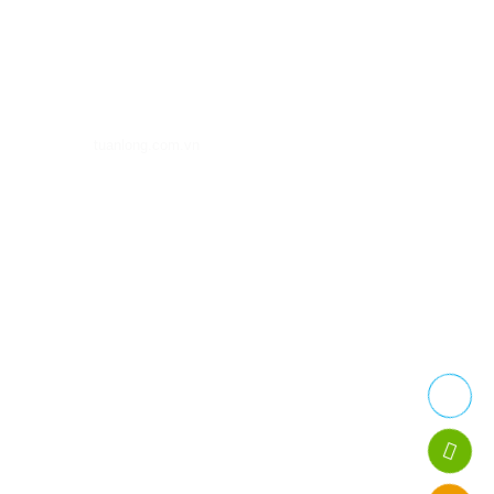
Hà Nội.
HCM: Thế Lữ, Tân Nhựt, TP. Hồ Chí Minh.
Hotline: 0943021936, 0982907768
Email: codientuanlong@gmail.com
Website:
tuanlong.com.vn
SẢN PHẨM
Máy làm mát
Thiết bị điện
Quạt công nghiệp
Thiết bị chăn nuôi
Máy làm mát gia đình Symphony
Máy làm mát cho nhà hàng, quán bia, quán café
HỖ TRỢ
Giới thiệu
Sản phẩm