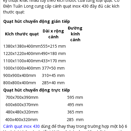
kỹ thuật khác nhau tùy theo kích thước của từng loại quạt. Cơ
Điện Tuấn Long cung cấp cánh quạt inox 430 đầy đủ các kích
thước quạt:
Quạt hút chuyển động gián tiếp
Đường
Dài x rộng
Kích thước quạt
kính
cánh
cánh
1380x1380x400mm
555×215 mm
1220x1220x400mm
490×180 mm
1100x1100x400mm
433×170 mm
1000x1000x400mm
377×50 mm
900x900x400mm
310×45 mm
800x800x400mm
285×40 mm
Quạt hút chuyển động trực tiếp
700x700x390mm
595 mm
600x600x370mm
495 mm
480x480x320mm
365 mm
400x400x320mm
285 mm
Cánh quạt inox 430
dùng để thay thay trong trường hợp một bộ 6