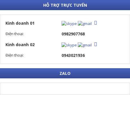
HỖ TRỢ TRỰC TUYẾN
Kinh doanh 01
Điện thoại:
0982907768
Kinh doanh 02
Điện thoại:
0943021936
ZALO
CÔNG TY TNHH CƠ ĐIỆN TUẤN LONG
ĐKKD: 123 Ngõ Quỳnh - P. Bạch Mai - TP. Hà Nội.
VPGD Hà Nội: B1.3 HH03B KĐT Thanh Hà - P. Phú Lương - TP.