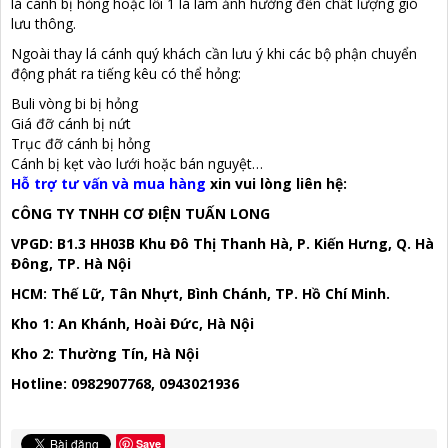
lá cánh bị hỏng hoặc lỗi 1 lá làm ảnh hưởng đến chất lượng gió
lưu thông.
Ngoài thay lá cánh quý khách cần lưu ý khi các bộ phận chuyển
động phát ra tiếng kêu có thể hỏng:
Buli vòng bi bị hỏng
Giá đỡ cánh bị nứt
Trục đỡ cánh bị hỏng
Cánh bị kẹt vào lưới hoặc bán nguyệt…
Hỗ trợ tư vấn và mua hàng
xin vui lòng liên hệ:
CÔNG TY TNHH CƠ ĐIỆN TUẤN LONG
VPGD: B1.3 HH03B Khu Đô Thị Thanh Hà, P. Kiến Hưng, Q. Hà
Đông, TP. Hà Nội
HCM: Thế Lữ, Tân Nhựt, Bình Chánh, TP. Hồ Chí Minh.
Kho 1: An Khánh, Hoài Đức, Hà Nội
Kho 2: Thường Tín, Hà Nội
Hotline: 0982907768, 0943021936
Save