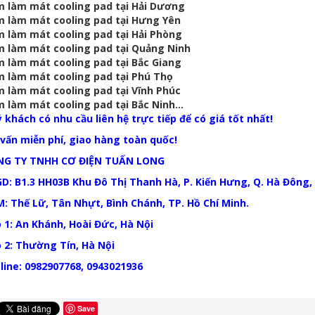
 làm mát cooling pad tại Hải Dương
 làm mát cooling pad tại Hưng Yên
 làm mát cooling pad tại Hải Phòng
 làm mát cooling pad tại Quảng Ninh
 làm mát cooling pad tại Bắc Giang
 làm mát cooling pad tại Phú Thọ
 làm mát cooling pad tại Vĩnh Phúc
 làm mát cooling pad tại Bắc Ninh
…
 khách có nhu cầu liên hệ trực tiếp để có giá tốt nhất!
vấn miễn phí, giao hàng toàn quốc!
NG TY TNHH CƠ ĐIỆN TUẤN LONG
D: B1.3 HH03B Khu Đô Thị Thanh Hà, P. Kiến Hưng, Q. Hà Đông,
: Thế Lữ, Tân Nhựt, Bình Chánh, TP. Hồ Chí Minh.
 1: An Khánh, Hoài Đức, Hà Nội
 2: Thường Tín, Hà Nội
line: 0982907768, 0943021936
Save