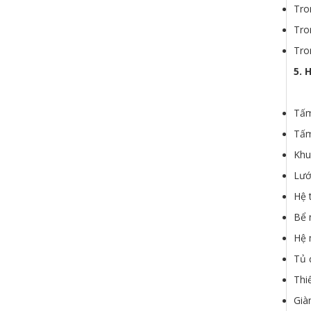
Tro
Tro
Tro
5. 
Tấ
Tấm
Khu
Lướ
Hệ 
Bể 
Hệ 
Tủ 
Thi
Già