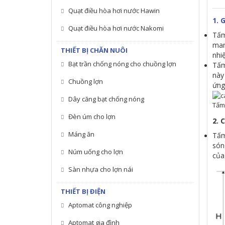
Quạt điều hòa hơi nước Hawin
1. 
Quạt điều hòa hơi nước Nakomi
Tấm
man
THIẾT BỊ CHĂN NUÔI
nhi
Bạt trần chống nóng cho chuồng lợn
Tấm
này
Chuồng lợn
ứng
Dây căng bạt chống nóng
Tấm
Đèn úm cho lợn
2. 
Máng ăn
Tấm
són
Núm uống cho lợn
của
Sàn nhựa cho lợn nái
THIẾT BỊ ĐIỆN
Aptomat công nghiệp
Aptomat gia đình