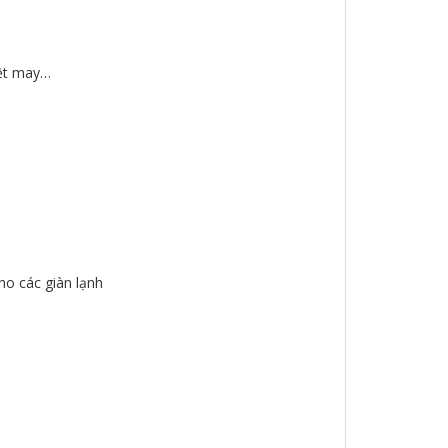
dệt may…
o các giàn lạnh