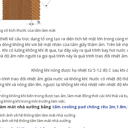
ng số kích thước của tấm làm mát
 thiết kế cấu trúc dạng tổ ong tạo ra diện tích bề mặt lớn trong cùng 
a dòng không khí với bề mặt nhăn của tấm giấy thấm ẩm. Trên bề mặ
. Khi có luồng không khí đi qua, tại đây xảy ra quá trình bay hơi nước
và độ ẩm nên người ta gọi quá trình này là quá trình trao đổi nhiệt ẩm
Không khí nóng được hạ nhiệt từ 5-12 độ C sau khi 
 trình trao đổi nhiệt ẩm giữa nước và không khí: Nước có nhiệt độ th
ng khí và nóng dần lên, ngược lại không khí nhả nhiệt nên nhiệt độ kh
.
hống không khí bên trong được tạo ẩm, làm mát đồng thời các khí thải và bụi
g không khí trong môi trường làm việc.
Làm mát nhà xưởng bằng
tấm cooling pad chống rêu 2m,1.8m,
h ảnh về hệ thống tấm làm mát nhà xưởng