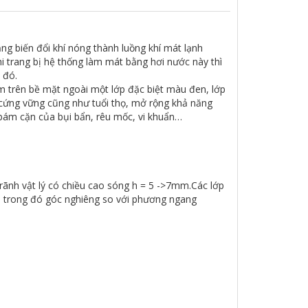
ng biến đổi khí nóng thành luồng khí mát lạnh
i trang bị hệ thống làm mát bằng hơi nước này thì
 đó.
 trên bề mặt ngoài một lớp đặc biệt màu đen, lớp
cứng vững cũng như tuổi thọ, mở rộng khả năng
bám cặn của bụi bẩn, rêu mốc, vi khuẩn…
rãnh vật lý có chiều cao sóng h = 5 ->7mm.Các lớp
, trong đó góc nghiêng so với phương ngang