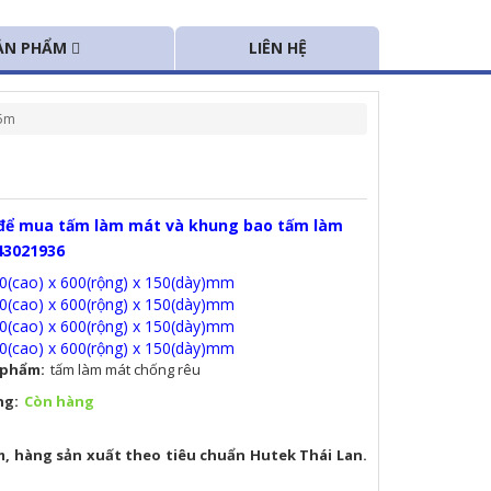
ẢN PHẨM
LIÊN HỆ
hiệp
g nghiệp
.5m
g nghiệp composite
 nhà xưởng
nuôi
cooling pad
gia đình Nakomi
a hơi nước Hawin
 để mua tấm làm mát và khung bao tấm làm
hiệp
43021936
(cao) x 600(rộng) x 150(dày)mm
(cao) x 600(rộng) x 150(dày)mm
(cao) x 600(rộng) x 150(dày)mm
(cao) x 600(rộng) x 150(dày)mm
 phẩm:
tấm làm mát chống rêu
ng:
Còn hàng
, hàng sản xuất theo tiêu chuẩn Hutek Thái Lan.