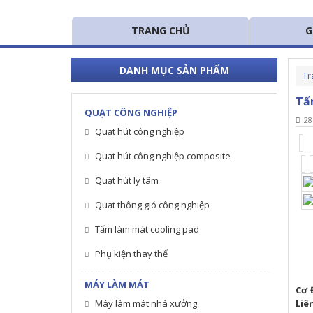
TRANG CHỦ
G
DANH MỤC SẢN PHẨM
Tr
Tấ
QUẠT CÔNG NGHIỆP
28
Quạt hút công nghiệp
Quạt hút công nghiệp composite
Quạt hút ly tâm
Quạt thông gió công nghiệp
Tấm làm mát cooling pad
Phụ kiện thay thế
MÁY LÀM MÁT
Cơ 
Máy làm mát nhà xưởng
Liê