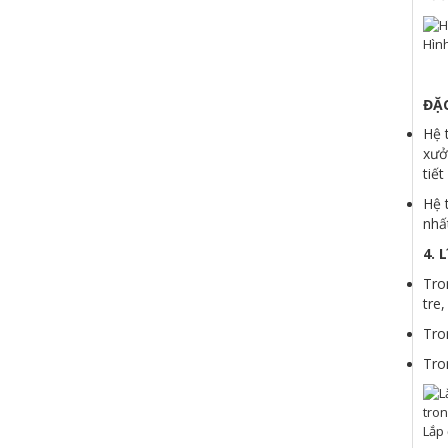
Hình
ĐẶC
Hệ 
xưở
tiế
Hệ 
nhấ
4. 
Tro
tre
Tron
Tro
Lắp 