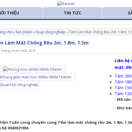
IỚI THIỆU
TIN TỨC
S
Quạt công ng
Quạt hút côn
ang chủ
»
Sản phẩm
»
Quạt công nghiệp
»
Tấm Làm Mát Chống Rêu 2m, 1.8m, 1
Máy làm mát
Quạt hút côn
Máy làm mát
m Làm Mát Chống Rêu 2m, 1.8m, 1.5m
Thiết bị chăn 
Tấm làm mát 
Máy làm mát 
 Tháng mười một, 2019
Thiết bị điện
Quạt điều hò
Liên hệ
Thép công ng
mát: 09
Tấm 2000
Tấm 1800
Tấm 1500
Tấm 1200
- Mã sản
- Kho hà
Điện Tuấn Long chuyên cung Tấm làm mát chống rêu 2m, 1.8m, 1.5m
n hệ 0943021936