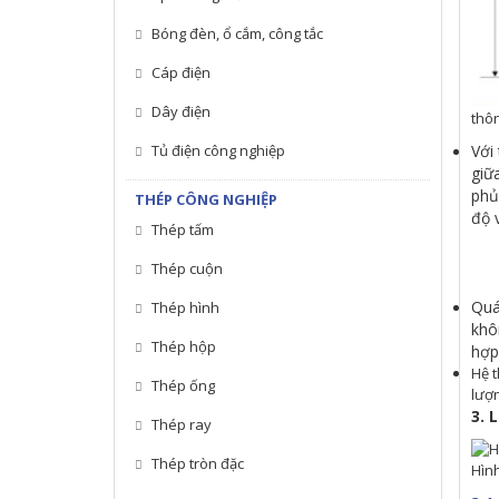
Bóng đèn, ổ cắm, công tắc
Cáp điện
Dây điện
thô
Tủ điện công nghiệp
Với
giữ
phủ
THÉP CÔNG NGHIỆP
độ 
Thép tấm
Thép cuộn
Quá
Thép hình
khô
Thép hộp
hợp
Hệ t
Thép ống
lượn
3. 
Thép ray
Thép tròn đặc
Hìn