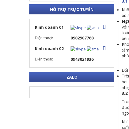
3.1
HỖ TRỢ TRỰC TUYẾN
Khô
bù 
Ng
với
Kinh doanh 01
toá
Điện thoại:
0982907768
bên
Khô
Kinh doanh 02
tấm
phò
Điện thoại:
0943021936
Đối
Trê
ZALO
hơi
nhiệ
3.2
Tro
đượ
ngo
Khí
xưở