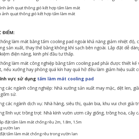
 ảnh quạt thông gió kết hợp tấm làm mát
 ĐIỂM:
thống làm mát bằng tấm cooling pad ngoài khả năng giảm nhiệt độ, c
ng sản xuất, thay thế bằng không khí sạch bên ngoài. Lắp đặt dễ dàn
t kiệm điện năng, kinh phí đầu tư thấp.
thống làm mát công nghiệp bằng tấm cooling pad phải được thiết kế 
t, nếu xưởng hay phòng quá kín hay quá hở đều làm giảm hiệu suất c
Lĩnh vực sử dụng
tấm làm mát cooling pad
ng các ngành công nghiệp: Nhà xưởng sản xuất may mặc, dệt len, giầy 
, gốm sứ.
g các ngành dịch vụ: Nhà hàng, siêu thị, quán bia, khu vui chơi giải trí
ng lĩnh vực trồng trọt: Nhà kính vườn ươm cây giống, trồng hoa, cây c
đặt tấm làm mát chống rêu trong vườn lan