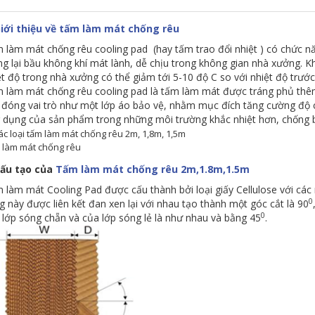
Giới thiệu về tấm làm mát chống rêu
 làm mát chống rêu cooling pad (hay tấm trao đổi nhiệt ) có chức nă
g lại bầu không khí mát lành, dễ chịu trong không gian nhà xưởng. Kh
ệt độ trong nhà xưởng có thể giảm tới 5-10 độ C so với nhiệt độ trước
 làm mát chống rêu cooling pad là tấm làm mát được tráng phủ thêm
 đóng vai trò như một lớp áo bảo vệ, nhằm mục đích tăng cường độ 
 dụng của sản phẩm trong những môi trường khắc nhiệt hơn, chống 
 làm mát chống rêu
Cấu tạo của
Tấm làm mát chống rêu 2m,1.8m,1.5m
 làm mát Cooling Pad được cấu thành bởi loại giấy Cellulose với các 
0
g này được liên kết đan xen lại với nhau tạo thành một góc cắt là 90
0
 lớp sóng chẵn và của lớp sóng lẻ là như nhau và bằng 45
.