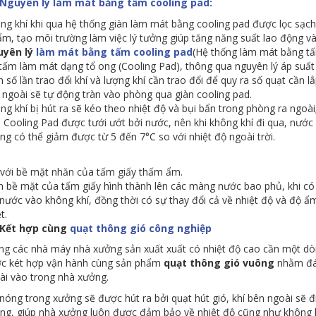
 Nguyên lý làm mát bằng tấm cooling pad:
ng khí khi qua hệ thống giàn làm mát bằng cooling pad được lọc sạch
ẩm, tạo môi trường làm việc lý tưởng giúp tăng năng suất lao động 
uyên lý
làm mát bằng tấm cooling pad
(Hệ thống làm mát bằng tấm
 tấm làm mát dạng tổ ong (Cooling Pad), thông qua nguyên lý áp suất 
n số lần trao đổi khí và lượng khí cần trao đổi để quy ra số quạt cần l
 ngoài sẽ tự động tràn vào phòng qua giàn cooling pad.
ng khí bị hút ra sẽ kéo theo nhiệt độ và bụi bẩn trong phòng ra ngoà
 Cooling Pad được tưới ướt bởi nước, nên khi không khí đi qua, nước 
ng có thể giảm được từ 5 đến 7°C so với nhiệt độ ngoài trời.
 với bề mặt nhăn của tấm giấy thấm ẩm.
n bề mặt của tấm giấy hình thành lên các màng nước bao phủ, khi có l
 nước vào không khí, đồng thời có sự thay đổi cả về nhiệt độ và độ ẩm 
t.
 Kết hợp cùng
quạt thông gió công nghiệp
ng các nhà máy nhà xưởng sản xuất xuất có nhiệt độ cao cần một d
c két hợp vận hành cùng sản phẩm
quạt thông gió vuông
nhằm đáp
ài vào trong nhà xưởng.
 nóng trong xưởng sẽ được hút ra bởi quạt hút gió, khí bên ngoài sẽ đ
ng, giúp nhà xưởng luôn được đảm bảo về nhiệt độ cũng như không kh