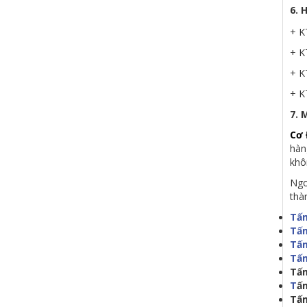
6. 
+ K
+ K
+ K
+ K
7.
Cơ 
hàn
khô
Ngo
thà
Tấm
Tấm
Tấm
Tấm
Tấm
T
ấ
Tấm