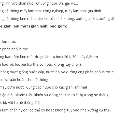
ng lĩnh vực chăn nuôi: Chuồng nuôi lợn, gà, vịt…
ng hệ thống máy làm mát công nghiệp, máy làm mát gia đình…
ng hệ thống làm mát khép kín của nhà xưởng, xưởng cơ khí, xưởng 
Hệ giàn làm mát (giàn lạnh) bao gồm:
m làm mát
 phân phối nước
ng bao tấm làm mát được làm từ inox 201, 304 dày 0,8mm
i bảo vệ, lọc bụi (có thể có hoặc không: tùy chọn).
thống đường ống nước cấp, nước hồi và đường ống phân phối nước ch
nước tuần hoàn cho hệ thống
máy bơm nước: Cung cấp nước cho các giàn làm mát
điện điều khiển: Điều khiển sự đóng cắt các thiết bị trong hệ thống
ết bị, vật tư hệ thống điện
n tấm chắn nylon (có thể có hoặc không: tuỳ vào nhà xưởng cụ thể)