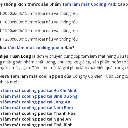
Hệ thống kích thước sản phẩm
Tấm làm mát Cooling Pad
:
Cao 
T 2000x600x150mm loại nâu và chống rêu
T 1800x600x150mm loại nâu và chống rêu
T 1500x600x150mm loại nâu và chống rêu
T 1200x600x150mm loại nâu và chống rêu
 Mua
tấm làm mát cooling pad
ở đâu?
Điện Tuấn Long
là đơn vị chuyên cung cấp tấm làm mát hàng đầu t
g những sản phẩm chất lượng, phù hợp về giá cả, sản phẩm hoàn to
ng khí mát, sạch. Tấm làm mát là giải pháp làm mát hiệu quả trong 
ài ra
Tấm làm mát cooling pad của
Công ty Cơ Điện Tuấn Long cu
nh cả nước:
 làm mát cooling pad tại Hồ Chí Minh
 làm mát cooling pad tại Bình Dương
 làm mát cooling pad tại Long An
 làm mát cooling pad tại Ninh Bình
 làm mát cooling pad tại Thanh Hóa
m làm mát cooling pad tại Nghệ An
 làm mát cooling pad tại Thái Bình