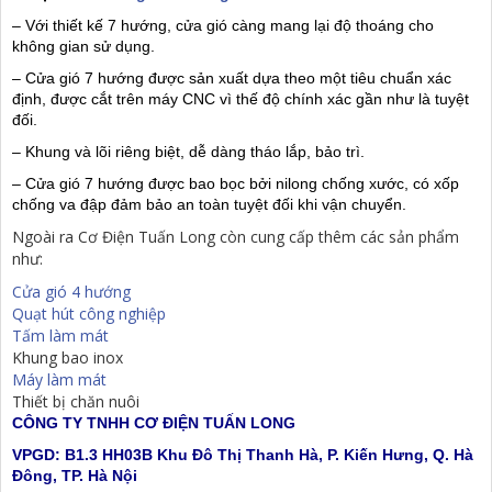
– Với thiết kế 7 hướng, cửa gió càng mang lại độ thoáng cho
không gian sử dụng.
– Cửa gió 7 hướng được sản xuất dựa theo một tiêu chuẩn xác
định, được cắt trên máy CNC vì thế độ chính xác gần như là tuyệt
đối.
– Khung và lõi riêng biệt, dễ dàng tháo lắp, bảo trì.
– Cửa gió 7 hướng được bao bọc bởi nilong chống xước, có xốp
chống va đập đảm bảo an toàn tuyệt đối khi vận chuyển.
Ngoài ra Cơ Điện Tuấn Long còn cung cấp thêm các sản phẩm
như:
Cửa gió 4 hướng
Quạt hút công nghiệp
Tấm làm mát
Khung bao inox
Máy làm mát
Thiết bị chăn nuôi
CÔNG TY TNHH CƠ ĐIỆN TUẤN LONG
VPGD: B1.3 HH03B Khu Đô Thị Thanh Hà, P. Kiến Hưng, Q. Hà
Đông, TP. Hà Nội