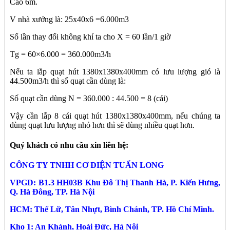
Cao 6m.
V nhà xưởng là: 25x40x6 =6.000m3
Số lần thay đổi không khí ta cho X = 60 lần/1 giờ
Tg = 60×6.000 = 360.000m3/h
Nếu ta lắp quạt hút 1380x1380x400mm có lưu lượng gió là
44.500m3/h thì số quạt cần dùng là:
Số quạt cần dùng N = 360.000 : 44.500 = 8 (cái)
Vậy cần lắp 8 cái quạt hút 1380x1380x400mm, nếu chúng ta
dùng quạt lưu lượng nhỏ hơn thì sẽ dùng nhiều quạt hơn.
Quý khách có nhu cầu xin liên hệ:
CÔNG TY TNHH CƠ ĐIỆN TUẤN LONG
VPGD: B1.3 HH03B Khu Đô Thị Thanh Hà, P. Kiến Hưng,
Q. Hà Đông, TP. Hà Nội
HCM: Thế Lữ, Tân Nhựt, Bình Chánh, TP. Hồ Chí Minh.
Kho 1: An Khánh, Hoài Đức, Hà Nội