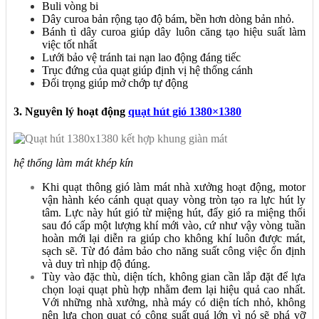
Buli vòng bi
Dây curoa bản rộng tạo độ bám, bền hơn dòng bản nhỏ.
Bánh tì dây curoa giúp dây luôn căng tạo hiệu suất làm
việc tốt nhất
Lưới bảo vệ tránh tai nạn lao động đáng tiếc
Trục đứng của quạt giúp định vị hệ thống cánh
Đối trọng giúp mở chớp tự động
3. Nguyên lý hoạt động
quạt hút gió 1380×1380
hệ thống làm mát khép kín
Khi quạt thông gió làm mát nhà xưởng hoạt động, motor
vận hành kéo cánh quạt quay vòng tròn tạo ra lực hút ly
tâm. Lực này hút gió từ miệng hút, đẩy gió ra miệng thổi
sau đó cấp một lượng khí mới vào, cứ như vậy vòng tuần
hoàn mới lại diễn ra giúp cho không khí luôn được mát,
sạch sẽ. Từ đó đảm bảo cho năng suất công việc ổn định
và duy trì nhịp độ đúng.
Tùy vào đặc thù, diện tích, không gian cần lắp đặt để lựa
chọn loại quạt phù hợp nhằm đem lại hiệu quả cao nhất.
Với những nhà xưởng, nhà máy có diện tích nhỏ, không
nên lựa chọn quạt có công suất quá lớn vì nó sẽ phá vỡ