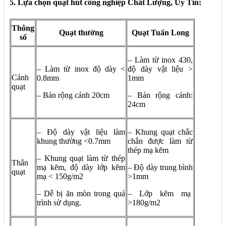
5. Lựa chọn quạt hút công nghiệp Chất Lượng, Uy Tín:
Thông
Quạt thường
Quạt Tuấn Long
số
– Làm từ inox 430,
– Làm từ inox độ dày <
độ dày vật liệu >
Cánh
0.8mm
1mm
quạt
– Bản rộng cánh 20cm
– Bản rộng cánh:
24cm
– Độ dày vật liệu làm
– Khung quạt chắc
khung thường <0.7mm
chắn được làm từ
thép mạ kẽm
– Khung quạt làm từ thép
Thân
mạ kẽm, độ dày lớp kẽm
– Độ dày trung bình
quạt
mạ < 150g/m2
>1mm
– Dễ bị ăn mòn trong quá
– Lớp kẽm mạ
trình sử dụng.
>180g/m2