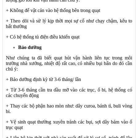
+ Không để vật cản vào hệ thống bên trong quạt
+ Theo dõi và sử lý kịp thời mọi sự cố như chạy chậm, kêu to
bất thường
+ Có hệ thống tủ điện điều khiển quạt
Bảo dưỡng
Như chúng ta đã biết quạt hút vận hành liên tục trong môi
trường nhà xưởng, nhiệt độ rất cao, có nhiều bụi bẩn do đó cần
chú ý:
+ Bảo dưỡng định kỳ từ 3-6 tháng/ lần
+ Từ 3-6 tháng cần tra dầu mỡ vào các trục, ổ bi, hệ thống có
các chuyển động
+ Thay các bộ phận hao mòn như: dây curoa, bánh tì, buli vòng
bi.
+ Vệ sinh quạt thường xuyên tránh các bụi, sợi dây bám vào ổ
trục quạt
+ Liên hệ kịp thời với nhà sản xuất để sử lý sự cố, tránh để lâu