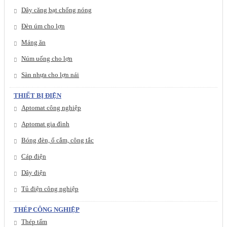
Dây căng bạt chống nóng
Đèn úm cho lợn
Máng ăn
Núm uống cho lợn
Sàn nhựa cho lợn nái
THIẾT BỊ ĐIỆN
Aptomat công nghiệp
Aptomat gia đình
Bóng đèn, ổ cắm, công tắc
Cáp điện
Dây điện
Tủ điện công nghiệp
THÉP CÔNG NGHIỆP
Thép tấm