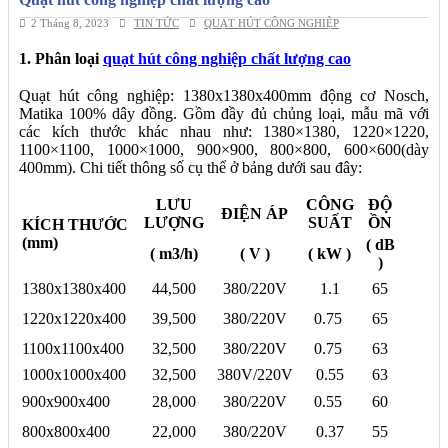
2 Tháng 8, 2023
TIN TỨC
QUẠT HÚT CÔNG NGHIỆP
1. Phân loại
quạt hút công nghiệp chất lượng cao
Quạt hút công nghiệp: 1380x1380x400mm động cơ Nosch,
Matika 100% dây đồng. Gồm đầy đủ chủng loại, mẫu mã với
các kích thước khác nhau như: 1380×1380, 1220×1220,
1100×1100, 1000×1000, 900×900, 800×800, 600×600(dày
400mm). Chi tiết thông số cụ thể ở bảng dưới sau đây:
LƯU
CÔNG
ĐỘ
ĐIỆN ÁP
LƯỢNG
SUẤT
ỒN
KÍCH THƯỚC
(mm)
( dB
( m3/h)
( V )
( kW )
)
1380x1380x400
44,500
380/220V
1.1
65
1220x1220x400
39,500
380/220V
0.75
65
1100x1100x400
32,500
380/220V
0.75
63
1000x1000x400
32,500
380V/220V
0.55
63
900x900x400
28,000
380/220V
0.55
60
800x800x400
22,000
380/220V
0.37
55