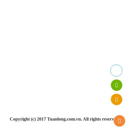
Máy làm mát
Thiết bị điện
Quạt công nghiệp
Thiết bị chăn nuôi
Máy làm mát gia đình Symphony
Máy làm mát cho nhà hàng, quán bia, quán café
HỖ TRỢ
Giới thiệu
Sản phẩm
Tin tức
Liên hệ
Copyright (c) 2017 Tuanlong.com.vn. All rights reserved