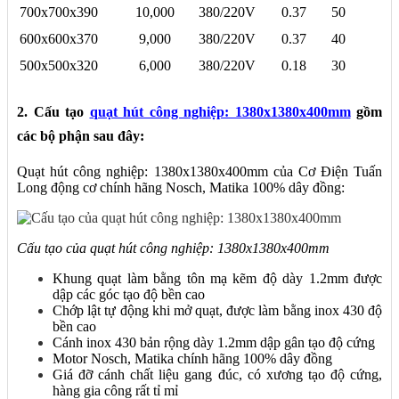
700x700x390
10,000
380/220V
0.37
50
600x600x370
9,000
380/220V
0.37
40
500x500x320
6,000
380/220V
0.18
30
2. Cấu tạo
quạt hút công nghiệp: 1380x1380x400mm
gồm
các bộ phận sau đây:
Quạt hút công nghiệp: 1380x1380x400mm của Cơ Điện Tuấn
Long động cơ chính hãng Nosch, Matika 100% dây đồng:
Cấu tạo của quạt hút công nghiệp: 1380x1380x400mm
Khung quạt làm bằng tôn mạ kẽm độ dày 1.2mm được
dập các góc tạo độ bền cao
Chớp lật tự động khi mở quạt, được làm bằng inox 430 độ
bền cao
Cánh inox 430 bản rộng dày 1.2mm dập gân tạo độ cứng
Motor Nosch, Matika chính hãng 100% dây đồng
Giá đỡ cánh chất liệu gang đúc, có xương tạo độ cứng,
hàng gia công rất tỉ mỉ