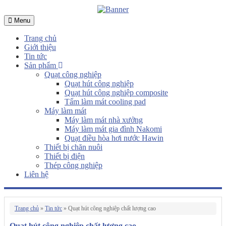
Menu
Trang chủ
Giới thiệu
Tin tức
Sản phẩm
Quạt công nghiệp
Quạt hút công nghiệp
Quạt hút công nghiệp composite
Tấm làm mát cooling pad
Máy làm mát
Máy làm mát nhà xưởng
Máy làm mát gia đình Nakomi
Quạt điều hòa hơi nước Hawin
Thiết bị chăn nuôi
Thiết bị điện
Thép công nghiệp
Liên hệ
Trang chủ
»
Tin tức
»
Quạt hút công nghiệp chất lượng cao
Quạt hút công nghiệp chất lượng cao