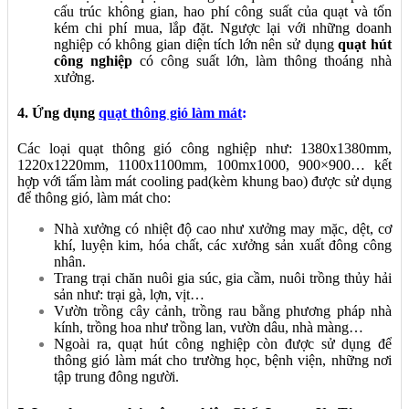
cấu trúc không gian, hao phí công suất của quạt và tốn
kém chi phí mua, lắp đặt. Ngược lại với những doanh
nghiệp có không gian diện tích lớn nên sử dụng
quạt hút
công nghiệp
có công suất lớn, làm thông thoáng nhà
xưởng.
4. Ứng dụng
quạt thông gió làm mát
:
Các loại quạt thông gió công nghiệp như: 1380x1380mm,
1220x1220mm, 1100x1100mm, 100mx1000, 900×900… kết
hợp với tấm làm mát cooling pad(kèm khung bao) được sử dụng
để thông gió, làm mát cho:
Nhà xưởng có nhiệt độ cao như xưởng may mặc, dệt, cơ
khí, luyện kim, hóa chất, các xưởng sản xuất đông công
nhân.
Trang trại chăn nuôi gia súc, gia cầm, nuôi trồng thủy hải
sản như: trại gà, lợn, vịt…
Vườn trồng cây cảnh, trồng rau bằng phương pháp nhà
kính, trồng hoa như trồng lan, vườn dâu, nhà màng…
Ngoài ra, quạt hút công nghiệp còn được sử dụng để
thông gió làm mát cho trường học, bệnh viện, những nơi
tập trung đông người.