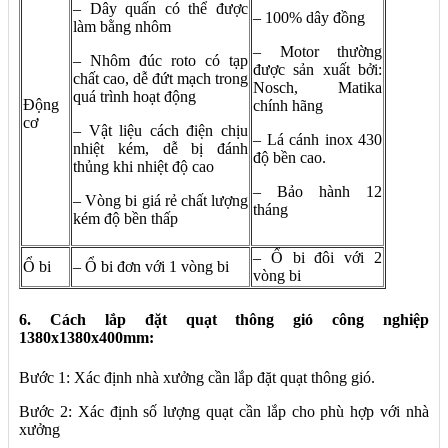
– Dây quấn có thể được
– 100% dây đồng
làm bằng nhôm
– Motor thường
– Nhôm đúc roto có tạp
được sản xuất bởi:
chất cao, dễ đứt mạch trong
Nosch, Matika
quá trình hoạt động
Động
chính hãng
cơ
– Vật liệu cách điện chịu
– Lá cánh inox 430
nhiệt kém, dễ bị đánh
độ bền cao.
thủng khi nhiệt độ cao
– Bảo hành 12
– Vòng bi giá rẻ chất lượng
tháng
kém độ bền thấp
– Ổ bi đôi với 2
Ổ bi
– Ổ bi đơn với 1 vòng bi
vòng bi
6. Cách lắp đặt quạt thông gió công nghiệp
1380x1380x400mm:
Bước 1: Xác định nhà xưởng cần lắp đặt quạt thông gió.
Bước 2: Xác định số lượng quạt cần lắp cho phù hợp với nhà
xưởng